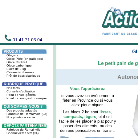
01.41.71.03.04
GL
PRODUITS
. Glaçons
. Glace Pilée (en paillettes)
. Glace Cocktail
Le petit pain de
. Glace carbonique
. Blocs de 2 kg
. Caisses isothermes
. Prêt de bacs plastiques
Autono
RUBRIQUE PRATIQUE
. Nos tarifs
Vous l'apprécierez
. Conseils d'utilisation
. Point de vue général
si vous avez un évènement à
. Point de vue gastronomique
fêter en Province ou si vous
allez pique-niquer.
QUI SOMMES-NOUS ?
. Des produits adaptés
Les blocs 2 kg sont
lisses,
. Fabrique de Romainville (93)
compacts, légers
, et il est
. Nos points de vente
facile de les placer à plat pour y
DÉPÔTS PARTENAIRES
poser des aliments, ou des
. Fabrique de Romainville
denrées périssables en transit.
. Chennevières s/m (94)