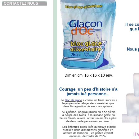
CONTACTEZ NOUS
Il se c
que 
Nous 
Dim en cm 16 x 16 x 10 env.
Courage, un peu d'histoire n'a
jamais tué personne...
Le
bloc de glace
a connu un franc succès à
l’époque où le réfrigérateur n’existait que
dans l’imagination de ses concepteurs.
Au Québec, jusqu’au milieu du XXe siècle,
la coupe des blocs, à la surface gelée du
fleuve Saint-Laurent, offrait un emploi à plus
de deux mille personnes en hiver.
Les énormes blocs tirés du fleuve étaient
stockés dans d’immenses glacières en
attente de livraison. Les pertes étaient
Il 
énormes, de l’ordre de 25 %.